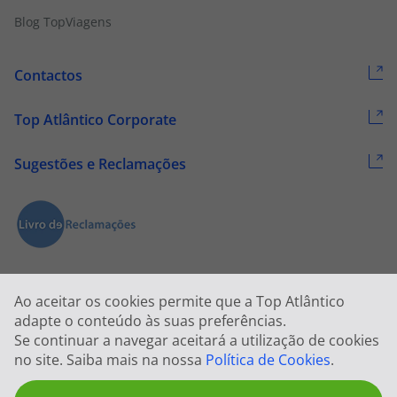
Blog TopViagens
Contactos
Top Atlântico Corporate
Sugestões e Reclamações
Ao aceitar os cookies permite que a Top Atlântico
adapte o conteúdo às suas preferências.
Se continuar a navegar aceitará a utilização de cookies
2026 © Todos os direitos reservados:
Top Atlântico, Viagens e Turismo
no site. Saiba mais na nossa
Política de Cookies
.
S.A. – RNAVT 1833