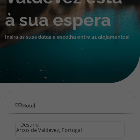
Cruzeiros
à sua espera
Promoções
Insira as suas datas e escolha entre 41 alojamentos!
Especialistas
Cheque Viagem
Rede de Lojas
Blog TopViagens
Hotel
Área de Cliente
Destino