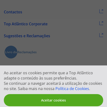
Contactos
Top Atlântico Corporate
Sugestões e Reclamações
Ao aceitar os cookies permite que a Top Atlântico
adapte o conteúdo às suas preferências.
Se continuar a navegar aceitará a utilização de cookies
2026 © Todos os direitos reservados:
Top Atlântico, Viagens e Turismo
no site. Saiba mais na nossa
Política de Cookies
.
S.A. – RNAVT 1833
Aceitar cookies