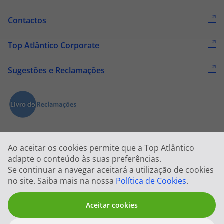
Contactos
Top Atlântico Corporate
Sugestões e Reclamações
Ao aceitar os cookies permite que a Top Atlântico
adapte o conteúdo às suas preferências.
Se continuar a navegar aceitará a utilização de cookies
2026 © Todos os direitos reservados:
Top Atlântico, Viagens e Turismo
no site. Saiba mais na nossa
Política de Cookies
.
S.A. – RNAVT 1833
Aceitar cookies