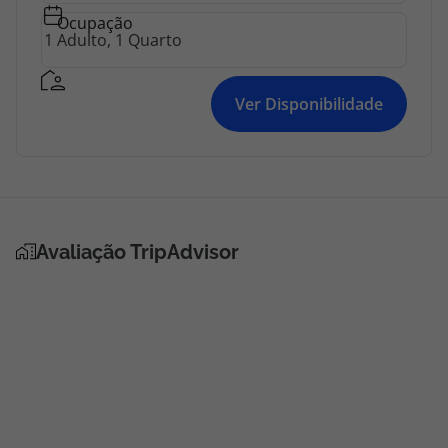
topatlantico@topatlantico.com
Ocupação
Ver Disponibilidade
Avaliação TripAdvisor