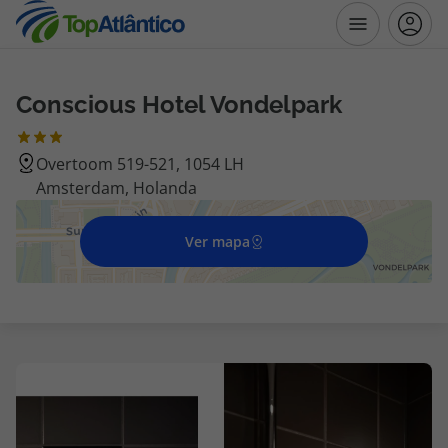
Conscious Hotel Vondelpark
Destinos
Overtoom 519-521, 1054 LH
Voos
Amsterdam, Holanda
Hotéis
Ver mapa
Voos + Hotel
Pacotes de Férias
Disneyland ® Paris
Escapadinhas