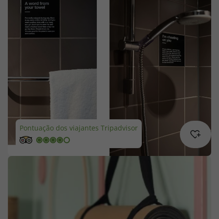
Cruzeiros
Promoções
Especialistas
Cheque Viagem
Rede de Lojas
Pontuação dos viajantes Tripadvisor
Blog TopViagens
Área de Cliente