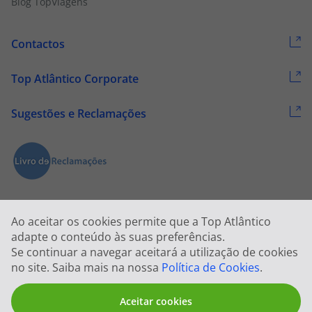
Blog TopViagens
Contactos
Top Atlântico Corporate
Sugestões e Reclamações
Ao aceitar os cookies permite que a Top Atlântico
adapte o conteúdo às suas preferências.
Se continuar a navegar aceitará a utilização de cookies
2026 © Todos os direitos reservados:
Top Atlântico, Viagens e Turismo
no site. Saiba mais na nossa
Política de Cookies
.
S.A. – RNAVT 1833
Aceitar cookies