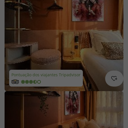
Cruzeiros
Promoções
Especialistas
Cheque Viagem
Rede de Lojas
Pontuação dos viajantes Tripadvisor
Blog TopViagens
Área de Cliente