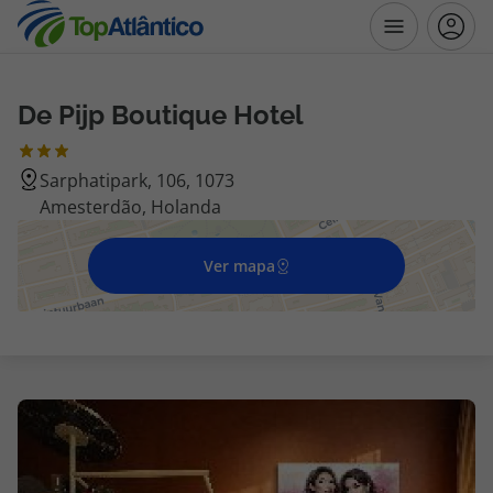
De Pijp Boutique Hotel
Destinos
Sarphatipark, 106, 1073
Voos
Amesterdão, Holanda
Hotéis
Ver mapa
Voos + Hotel
Pacotes de Férias
Disneyland ® Paris
Escapadinhas