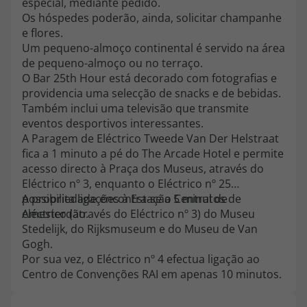
especial, mediante pedido.
topatlantico@topatlantico.com
Os hóspedes poderão, ainda, solicitar champanhe
e flores.
Um pequeno-almoço continental é servido na área
de pequeno-almoço ou no terraço.
O Bar 25th Hour está decorado com fotografias e
providencia uma selecção de snacks e de bebidas.
Também inclui uma televisão que transmite
eventos desportivos interessantes.
A Paragem de Eléctrico Tweede Van Der Helstraat
fica a 1 minuto a pé do The Arcade Hotel e permite
acesso directo à Praça dos Museus, através do
Eléctrico nº 3, enquanto o Eléctrico nº 25
possibilita ligações à Estação Central de
A propriedade encontra-se a 5 minutos de
Amesterdão.
eléctrico (através do Eléctrico nº 3) do Museu
Stedelijk, do Rijksmuseum e do Museu de Van
Gogh.
Por sua vez, o Eléctrico nº 4 efectua ligação ao
Centro de Convenções RAI em apenas 10 minutos.