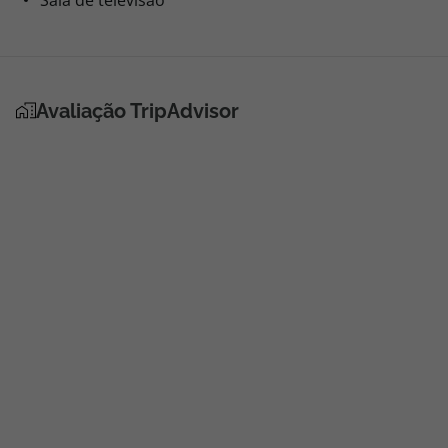
Sala de televisão
Avaliação TripAdvisor