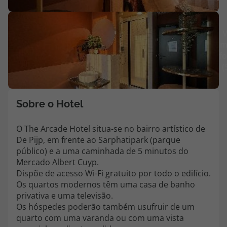
Agências
V
m
Contactos
fo
(
Apoio ao cliente em Portugal
218 925 471
Custo de uma chamada para a rede fixa nacional.
Sobre o Hotel
Apoio ao cliente no Estrangeiro
218 925 471
O The Arcade Hotel situa-se no bairro artístico de
De Pijp, em frente ao Sarphatipark (parque
Custo de uma chamada para a rede fixa nacional.
público) e a uma caminhada de 5 minutos do
A sua agência de viagens Top Atlântico tem a preocupação de estar
Mercado Albert Cuyp.
sempre mais perto de si, para maior comodidade e total facilidade
Dispõe de acesso Wi-Fi gratuito por todo o edifício.
na marcação das suas viagens, tem ainda ao seu dispor o nosso call
Os quartos modernos têm uma casa de banho
center a funcionar todos os dias úteis das 10:00 às 20:00 e Sábado
privativa e uma televisão.
das 10:00 às 14:00.
Os hóspedes poderão também usufruir de um
quarto com uma varanda ou com uma vista