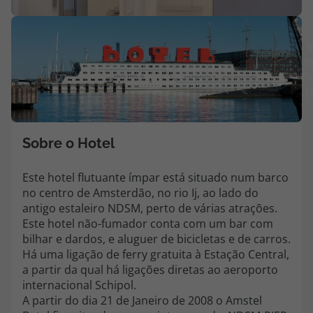
Agências
V
m
Contactos
fo
(
Apoio ao cliente em Portugal
218 925 471
Custo de uma chamada para a rede fixa nacional.
Sobre o Hotel
Apoio ao cliente no Estrangeiro
218 925 471
Este hotel flutuante ímpar está situado num barco
no centro de Amsterdão, no rio Ij, ao lado do
Custo de uma chamada para a rede fixa nacional.
antigo estaleiro NDSM, perto de várias atrações.
A sua agência de viagens Top Atlântico tem a preocupação de estar
Este hotel não-fumador conta com um bar com
sempre mais perto de si, para maior comodidade e total facilidade
bilhar e dardos, e aluguer de bicicletas e de carros.
na marcação das suas viagens, tem ainda ao seu dispor o nosso call
Há uma ligação de ferry gratuita à Estação Central,
center a funcionar todos os dias úteis das 10:00 às 20:00 e Sábado
a partir da qual há ligações diretas ao aeroporto
das 10:00 às 14:00.
internacional Schipol.
A partir do dia 21 de Janeiro de 2008 o Amstel