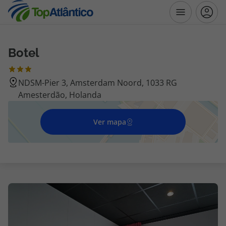
Botel
Destinos
NDSM-Pier 3, Amsterdam Noord, 1033 RG
Voos
Amesterdão, Holanda
Hotéis
Ver mapa
Voos + Hotel
Pacotes de Férias
Disneyland ® Paris
Escapadinhas