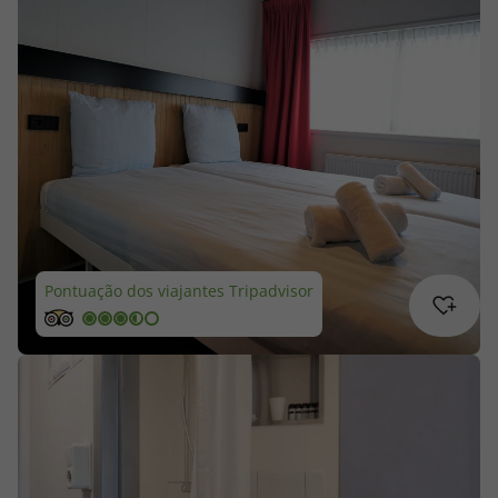
Cruzeiros
Promoções
Especialistas
Cheque Viagem
Rede de Lojas
Pontuação dos viajantes Tripadvisor
Blog TopViagens
Área de Cliente