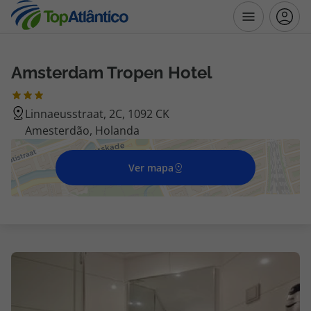
Amsterdam Tropen Hotel
Destinos
Linnaeusstraat, 2C, 1092 CK
Voos
Amesterdão, Holanda
Hotéis
Ver mapa
Voos + Hotel
Pacotes de Férias
Disneyland ® Paris
Escapadinhas