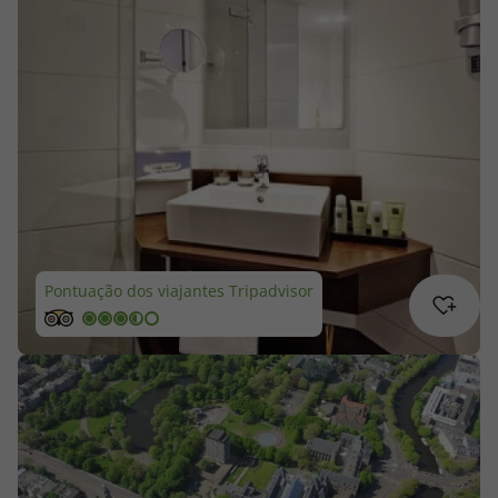
Cruzeiros
Promoções
Especialistas
Cheque Viagem
Rede de Lojas
Pontuação dos viajantes Tripadvisor
Blog TopViagens
Área de Cliente