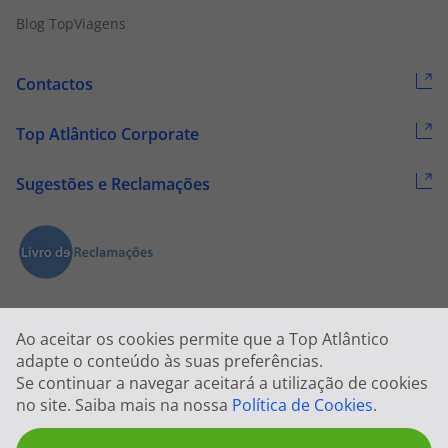
Blog TopViagens
Contactos
Top Atlântico Corporate
Sugestões e Reclamações
Ao aceitar os cookies permite que a Top Atlântico
adapte o conteúdo às suas preferências.
Se continuar a navegar aceitará a utilização de cookies
2026 © Todos os direitos reservados:
Top Atlântico, Viagens e Turismo
no site. Saiba mais na nossa
Política de Cookies
.
S.A. – RNAVT 1833