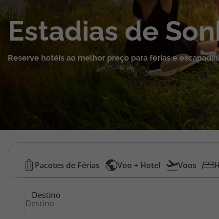
Cruzeiros
Estadias de So
Promoções
Reserve hotéis ao melhor preço para férias e escapadin
Especialistas
Cheque Viagem
Rede de Lojas
Blog TopViagens
Hotéis
Pacotes de Férias
Voo + Hotel
Voos
H
Baratos
Área de Cliente
Destino
|