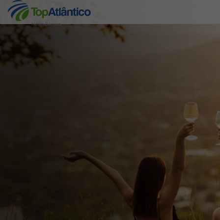
Hotéis Baratos
Destinos
Voos
Hotéis
Voos + Hotel
Pacotes de Férias
Disneyland ® Paris
Escapadinhas