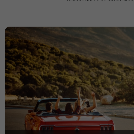
topatlantico@topatlantico.com