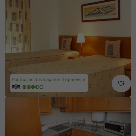
Cruzeiros
Promoções
Especialistas
Cheque Viagem
Rede de Lojas
Pontuação dos viajantes Tripadvisor
Blog TopViagens
Área de Cliente