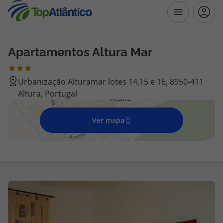
Apartamentos Altura Mar
Destinos
Urbanização Alturamar lotes 14,15 e 16, 8950-411
Voos
Altura, Portugal
Hotéis
Ver mapa
Voos + Hotel
Pacotes de Férias
Disneyland ® Paris
Escapadinhas