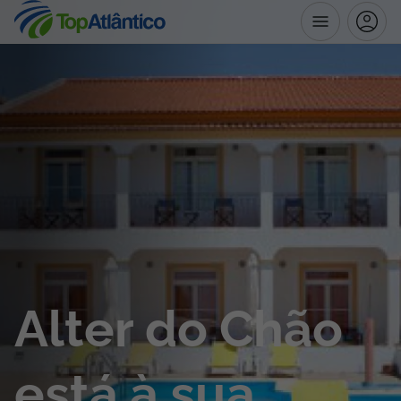
Destinos
Voos
Hotéis
Voos + Hotel
Pacotes de Férias
Alter do Chão
Disneyland ® Paris
está à sua
Escapadinhas