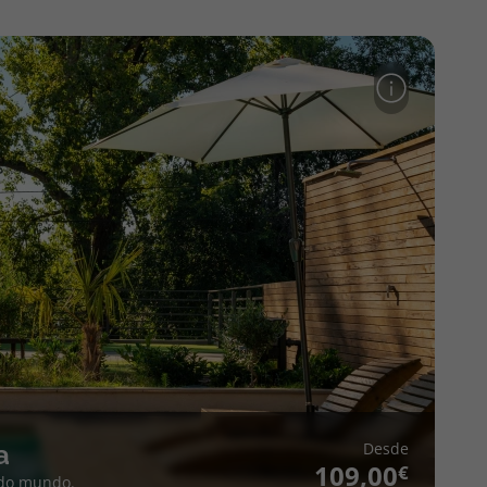
Desde
a
109,00
 do mundo.