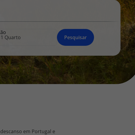
218 925 471
A sua agência de viagens Top Atlântico tem a preocupação de
estar sempre mais perto de si, para maior comodidade e total
facilidade na marcação das suas viagens, tem ainda ao seu
ção
dispor o nosso call center a funcionar todos os dias úteis das
Pesquisar
10:00 às 20:00 e Sábado das 10:00 às 14:00.
 descanso em Portugal e