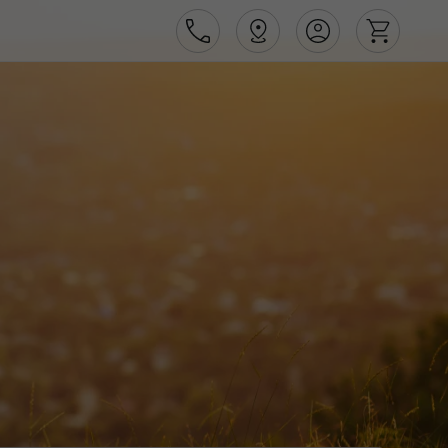
Área de Cliente
Agências
Contactos
Apoio ao cliente em Portugal
218 925 471
Apoio ao cliente no Estrangeiro