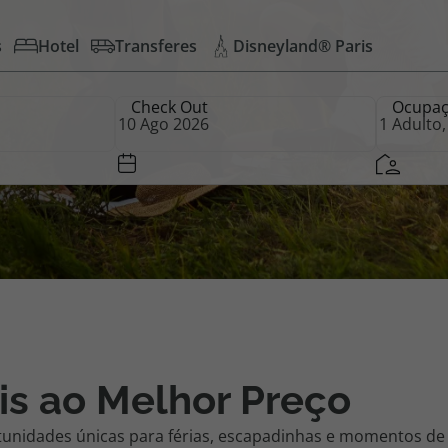
s
Hotel
Transferes
Disneyland® Paris
iagem
Check Out
Ocupa
iagens
is ao Melhor Preço
tunidades únicas para férias, escapadinhas e momentos de