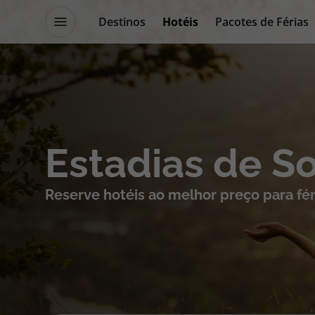
Destinos
Hotéis
Pacotes de Férias
Promoções
Blog TopViagens
Destinos
Escapadi
Estadias de S
Voos
Cruzeiros
Reserve hotéis ao melhor preço para fér
Hotéis
Promoçõe
Voos + Hotel
Especialis