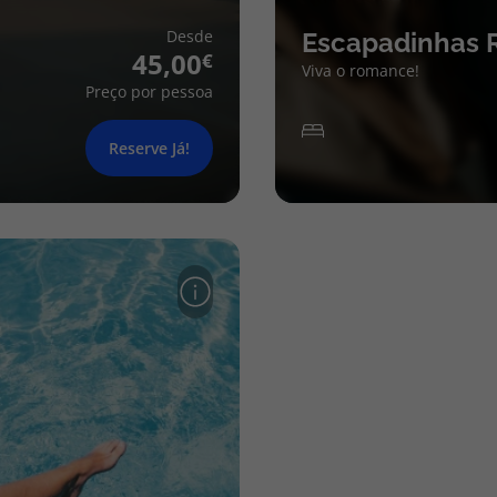
Desde
Escapadinhas 
45,00
Viva o romance!
Preço por pessoa
Reserve Já!