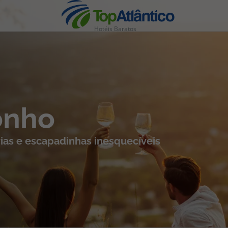
Hotéis Baratos
nhas
onho
ias e escapadinhas inesquecíveis
s
tas