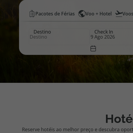
Hotéis
Pacotes de Férias
Voo + Hotel
Voo
Pacotes de Férias
Cheque V
Baratos
Destino
Check In
|
Disneyland ® Paris
Blog TopV
Top
Atlântico
Hoté
Reserve hotéis ao melhor preço e descubra opor