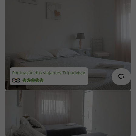
Cruzeiros
Promoções
Especialistas
Cheque Viagem
Pontuação dos viajantes Tripadvisor
Rede de Lojas
Blog TopViagens
Área de Cliente