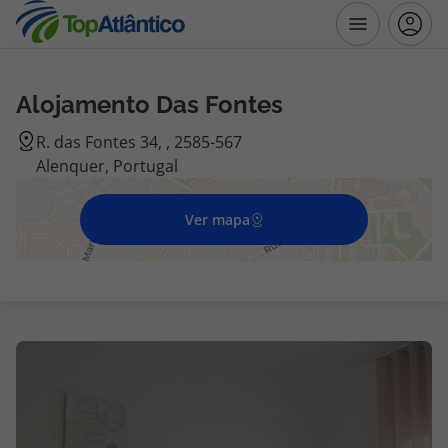
Alojamento Das Fontes
Destinos
R. das Fontes 34, , 2585-567
Alenquer, Portugal
Voos
Ver mapa
Hotéis
Voos + Hotel
Pacotes de Férias
Disneyland ® Paris
Escapadinhas