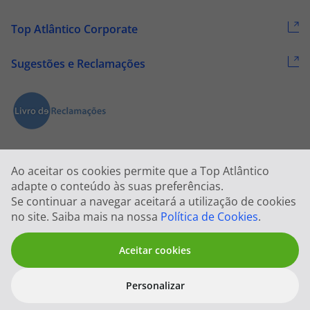
Top Atlântico Corporate
Sugestões e Reclamações
Ao aceitar os cookies permite que a Top Atlântico
adapte o conteúdo às suas preferências.
Se continuar a navegar aceitará a utilização de cookies
2026 © Todos os direitos reservados:
Top Atlântico, Viagens e Turismo
no site. Saiba mais na nossa
Política de Cookies
.
S.A. – RNAVT 1833
Aceitar cookies
Personalizar