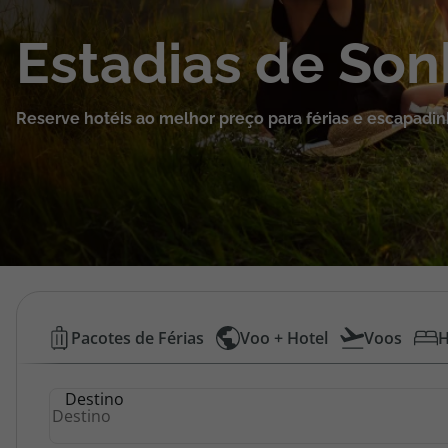
Cruzeiros
Estadias de So
Promoções
Reserve hotéis ao melhor preço para férias e escapadin
Especialistas
Cheque Viagem
Rede de Lojas
Blog TopViagens
Hotéis
Pacotes de Férias
Voo + Hotel
Voos
H
Baratos
Área de Cliente
Destino
|