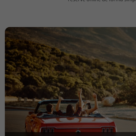
topatlantico@topatlantico.com