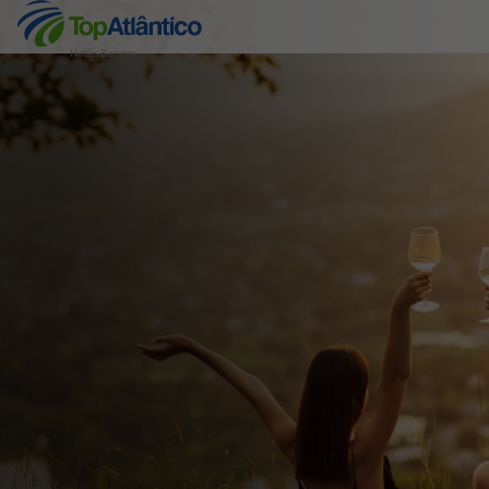
Hotéis Baratos
Destinos
Voos
Hotéis
Voos + Hotel
Pacotes de Férias
Disneyland ® Paris
Escapadinhas