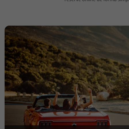
topatlantico@topatlantico.com