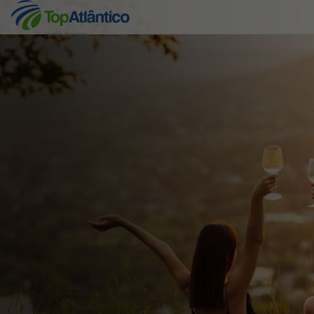
Hotéis Baratos
Destinos
Voos
Hotéis
Voos + Hotel
Pacotes de Férias
Disneyland ® Paris
Escapadinhas