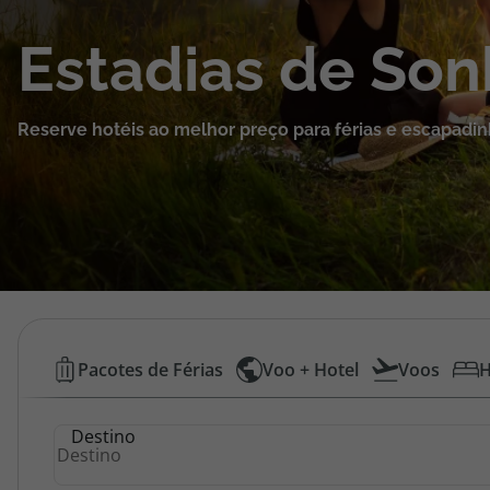
Cruzeiros
Estadias de So
Promoções
Reserve hotéis ao melhor preço para férias e escapadin
Especialistas
Cheque Viagem
Rede de Lojas
Blog TopViagens
Hotéis
Pacotes de Férias
Voo + Hotel
Voos
H
Baratos
Área de Cliente
Destino
|