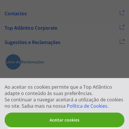
Contactos
Top Atlântico Corporate
Sugestões e Reclamações
Ao aceitar os cookies permite que a Top Atlântico
adapte o conteúdo às suas preferências.
Se continuar a navegar aceitará a utilização de cookies
2026 © Todos os direitos reservados:
Top Atlântico, Viagens e Turismo
no site. Saiba mais na nossa
Política de Cookies
.
S.A. – RNAVT 1833
Aceitar cookies