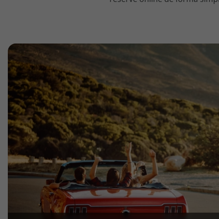
topatlantico@topatlantico.com