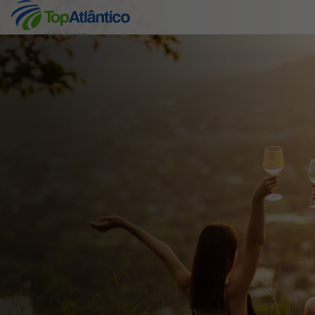
Hotéis Baratos
Destinos
Voos
Hotéis
Voos + Hotel
Pacotes de Férias
Disneyland ® Paris
Escapadinhas