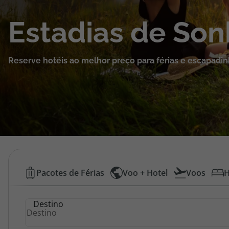
Cruzeiros
Estadias de So
Promoções
Reserve hotéis ao melhor preço para férias e escapadin
Especialistas
Cheque Viagem
Rede de Lojas
Blog TopViagens
Hotéis
Pacotes de Férias
Voo + Hotel
Voos
H
Baratos
Área de Cliente
Destino
|