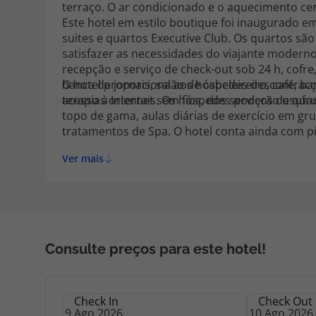
terraço. O ar condicionado e o aquecimento ce
Este hotel em estilo boutique foi inaugurado em
suites e quartos Executive Club. Os quartos s
satisfazer as necessidades do viajante modern
recepção e serviço de check-out sob 24 h, cofre
banca de jornais, salão de cabeleireiro, café, 
O hotel proporciona aos hóspedes descontracçã
acesso à Internet sem fios, dos serviços de qu
terapias orientais. Os hóspedes poderão usufr
topo de gama, aulas diárias de exercício em gru
tratamentos de Spa. O hotel conta ainda com pi
massagens.
Ver mais
Consulte preços para este hotel!
Check In
Check Out