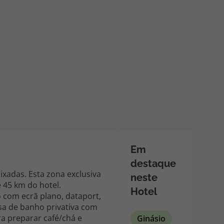
218 925 471
A sua agência de viagens Top Atlântico tem a preocupação de
estar sempre mais perto de si, para maior comodidade e total
facilidade na marcação das suas viagens, tem ainda ao seu
dispor o nosso call center a funcionar todos os dias úteis das
10:00 às 20:00 e Sábado das 10:00 às 14:00.
Em
destaque
ixadas. Esta zona exclusiva
neste
e 45 km do hotel.
Hotel
o com ecrã plano, dataport,
sa de banho privativa com
ra preparar café/chá e
Ginásio