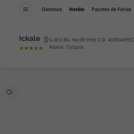
Destinos
Hotéis
Pacotes de Férias
Promoções
Blog TopViagens
Ickale
G.M.K Blv. No:89 Hitit V.D. 4690049930
Adana, Turquia
Destinos
Escapadi
Voos
Cruzeiros
Hotéis
Promoçõe
Voos + Hotel
Especialis