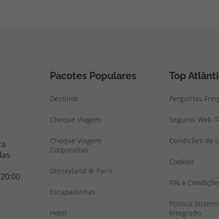
Pacotes Populares
Top Atlânt
Destinos
Perguntas Fre
Cheque Viagem
Seguros Web To
Cheque Viagem
Condições de U
ra
Corporativo
das
Cookies
Disneyland ® Paris
 20:00
FIN e Condiçõe
Escapadinhas
Politica Sistem
Hotel
Integrado