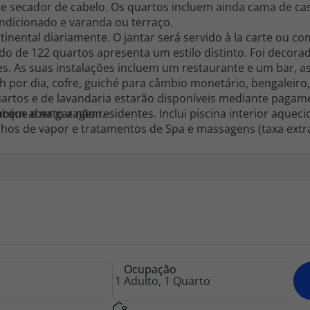
 e secador de cabelo. Os quartos incluem ainda cama de cas
condicionado e varanda ou terraço.
nental diariamente. O jantar será servido à la carte ou co
do de 122 quartos apresenta um estilo distinto. Foi decor
es. As suas instalações incluem um restaurante e um bar, 
h por dia, cofre, guiché para câmbio monetário, bengaleiro
quartos e de lavandaria estarão disponíveis mediante pagame
arque e na garagem.
m aberto a não residentes. Inclui piscina interior aquecida
hos de vapor e tratamentos de Spa e massagens (taxa extra
Ocupação