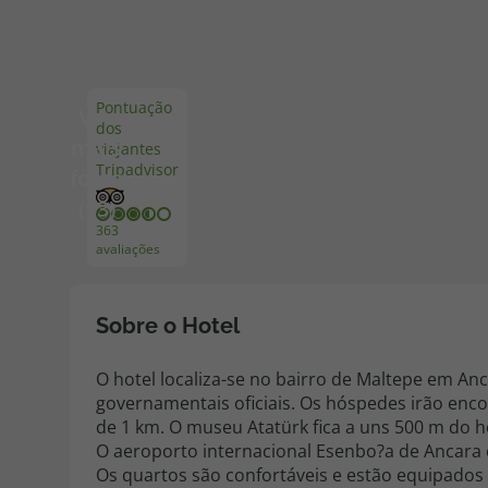
Pacotes de Férias
Cheque V
Pontuação
Ver
dos
Disneyland ® Paris
Blog TopV
mais
viajantes
Tripadvisor
fotos
(53)
363
avaliações
Sobre o Hotel
O hotel localiza-se no bairro de Maltepe em An
governamentais oficiais. Os hóspedes irão enco
de 1 km. O museu Atatürk fica a uns 500 m do h
O aeroporto internacional Esenbo?a de Ancara 
Os quartos são confortáveis e estão equipados co