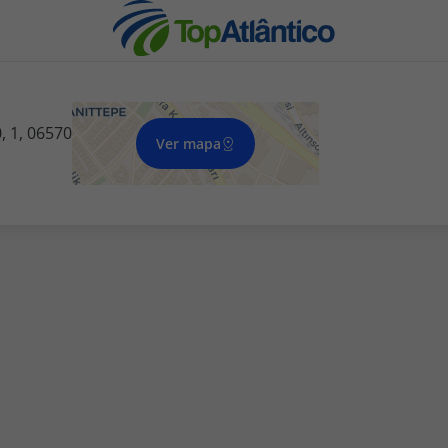
, 1, 06570
Ver mapa
nhas
s
tas