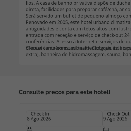
fios. A casa de banho privativa dispõe de duche
direta, facilidades para preparar café/chá, ar 
Será servido um buffet de pequeno-almoço conti
Renovado em 2005, este hotel urbano climatiza
antiguidades e conta com tetos altos com lustr
entrada com receção e serviço de check-out 24 
conferências. Acesso à Internet e serviços de 
oferece também estacionamento gratuito no p
O hotel conta com um Health Club que está també
extra), banheira de hidromassagem, sauna, ban
Consulte preços para este hotel!
Check In
Check Out