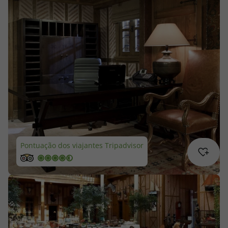
Cruzeiros
Promoções
Especialistas
Cheque Viagem
Rede de Lojas
Pontuação dos viajantes Tripadvisor
Blog TopViagens
Área de Cliente