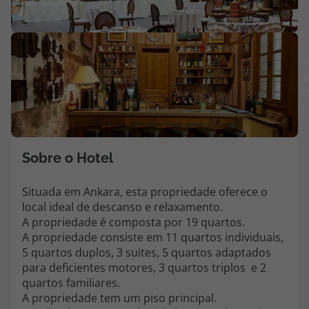
Agências
V
Contactos
m
fo
Apoio ao cliente em Portugal
(
218 925 471
Custo de uma chamada para a rede fixa nacional.
Apoio ao cliente no Estrangeiro
Sobre o Hotel
218 925 471
Situada em Ankara, esta propriedade oferece o
Custo de uma chamada para a rede fixa nacional.
local ideal de descanso e relaxamento.
A sua agência de viagens Top Atlântico tem a preocupação de estar
A propriedade é composta por 19 quartos.
sempre mais perto de si, para maior comodidade e total facilidade
A propriedade consiste em 11 quartos individuais,
na marcação das suas viagens, tem ainda ao seu dispor o nosso call
5 quartos duplos, 3 suites, 5 quartos adaptados
center a funcionar todos os dias úteis das 10:00 às 20:00 e Sábado
para deficientes motores, 3 quartos triplos e 2
das 10:00 às 14:00.
quartos familiares.
A propriedade tem um piso principal.