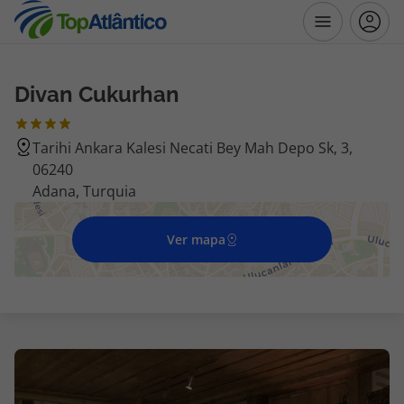
Divan Cukurhan
Destinos
Tarihi Ankara Kalesi Necati Bey Mah Depo Sk, 3,
Voos
06240
Adana, Turquia
Hotéis
Ver mapa
Voos + Hotel
Pacotes de Férias
Disneyland ® Paris
Escapadinhas