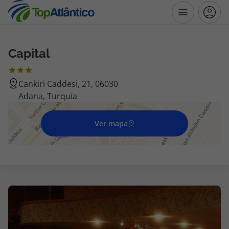
Capital
Destinos
Cankiri Caddesi, 21, 06030
Voos
Adana, Turquia
Hotéis
Ver mapa
Voos + Hotel
Pacotes de Férias
Disneyland ® Paris
Escapadinhas