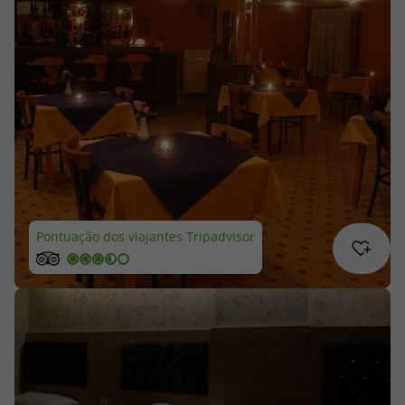
Cruzeiros
Promoções
Especialistas
Cheque Viagem
Rede de Lojas
Pontuação dos viajantes Tripadvisor
Blog TopViagens
Área de Cliente