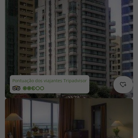
Cruzeiros
Promoções
Especialistas
Cheque Viagem
Rede de Lojas
Pontuação dos viajantes Tripadvisor
Blog TopViagens
Área de Cliente