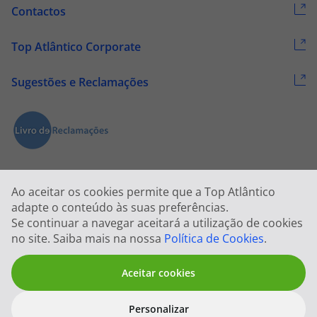
Contactos
Top Atlântico Corporate
Sugestões e Reclamações
Ao aceitar os cookies permite que a Top Atlântico
adapte o conteúdo às suas preferências.
Se continuar a navegar aceitará a utilização de cookies
2026 © Todos os direitos reservados:
Top Atlântico, Viagens e Turismo
no site. Saiba mais na nossa
Política de Cookies
.
S.A. – RNAVT 1833
Aceitar cookies
Personalizar