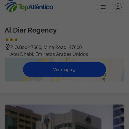
Al Diar Regency
Destinos
P.O.Box 47600, Mina Road, 47600
Voos
Abu Dhabi, Emiratos Arabes Unidos
Hotéis
Ver mapa
Voos + Hotel
Pacotes de Férias
Disneyland ® Paris
Escapadinhas