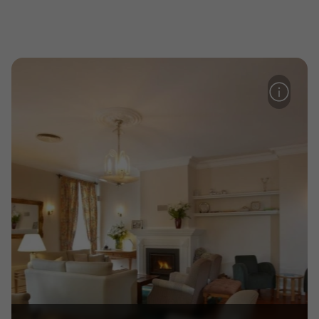
Agências
Contactos
Apoio ao cliente em Portugal
218 925 471
Custo de uma chamada para a rede fixa nacional.
Apoio ao cliente no Estrangeiro
218 925 471
Custo de uma chamada para a rede fixa nacional.
A sua agência de viagens Top Atlântico tem a preocupação de estar
sempre mais perto de si, para maior comodidade e total facilidade
na marcação das suas viagens, tem ainda ao seu dispor o nosso call
center a funcionar todos os dias úteis das 10:00 às 20:00 e Sábado
das 10:00 às 14:00.