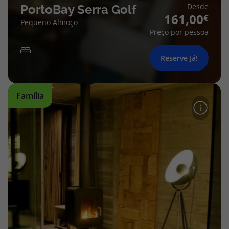
topatlantico@topatlantico.com
Desde
PortoBay Serra Golf
161,00
Pequeno Almoço
Preço por pessoa
Reserve Já!
Família