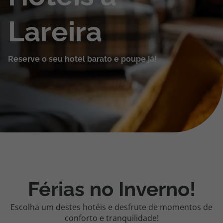
Cruzeiros
Lareira
Promoções
Reserve o seu hotel barato e poupe já!
Especialistas
Cheque Viagem
Rede de Lojas
Blog TopViagens
Férias no Inverno!
Área de Cliente
Escolha um destes hotéis e desfrute de momentos de
conforto e tranquilidade!