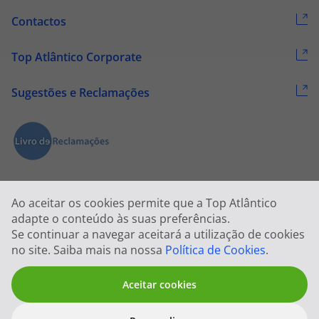
Contactos
Top Atlântico Corporate
Sugestões e Reclamações
Ao aceitar os cookies permite que a Top Atlântico
adapte o conteúdo às suas preferências.
Se continuar a navegar aceitará a utilização de cookies
2026 © Todos os direitos reservados:
Top Atlântico, Viagens e Turismo
no site. Saiba mais na nossa
Política de Cookies
.
S.A. – RNAVT 1833
Aceitar cookies