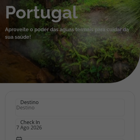
Portugal
Cruzeiros
Promoções
Aproveite o poder das águas termais para cuidar da
sua saúde!
Especialistas
Cheque Viagem
Rede de Lojas
Blog TopViagens
Termas
Destino
|
Check In
Área de Cliente
Hotéis