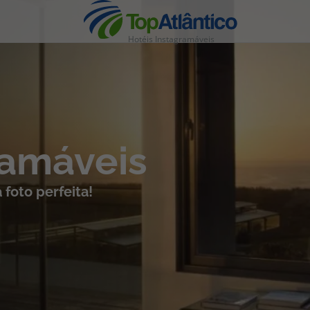
Hotéis Instagramáveis
nhas
ramáveis
foto perfeita!
s
tas