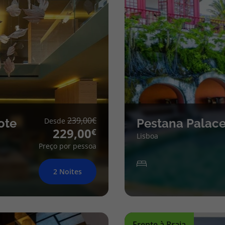
239,00
ote
Desde
Pestana Palace
229,00
Lisboa
Preço por pessoa
2 Noites
Frente à Praia