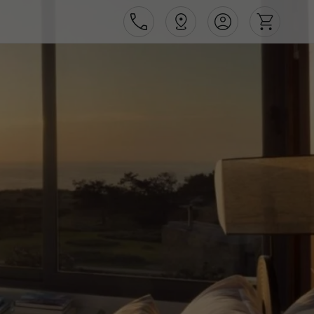
Área de Cliente
Agências
Contactos
Apoio ao cliente em Portugal
218 925 471
Apoio ao cliente no Estrangeiro