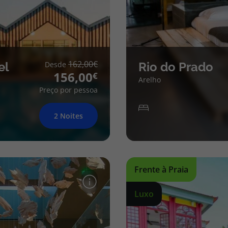
162,00
el
Desde
Rio do Prado
156,00
Arelho
Preço por pessoa
2 Noites
Frente à Praia
Luxo