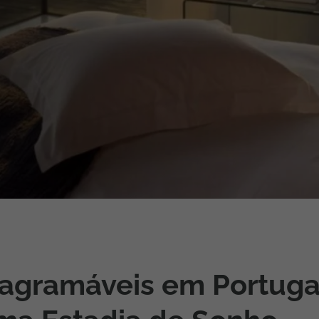
iagem
iagens
tagramáveis em Portuga