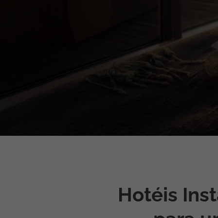
Pacotes de Férias
Cheque V
Disneyland ® Paris
Blog TopV
Hotéis Ins