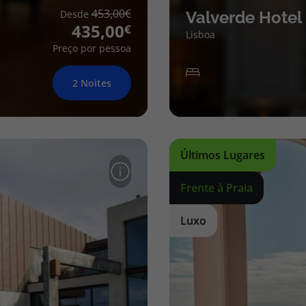
453,00
Desde
Valverde Hotel
435,00
Lisboa
Preço por pessoa
2 Noites
Últimos Lugares
Frente à Praia
Luxo