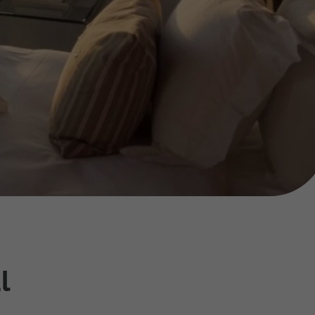
218 925 471
A sua agência de viagens Top Atlântico tem a preocupação de
estar sempre mais perto de si, para maior comodidade e total
facilidade na marcação das suas viagens, tem ainda ao seu
dispor o nosso call center a funcionar todos os dias úteis das
10:00 às 20:00 e Sábado das 10:00 às 14:00.
l