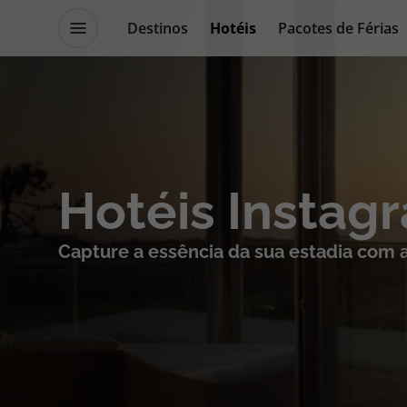
Destinos
Hotéis
Pacotes de Férias
Promoções
Blog TopViagens
Destinos
Escapadi
Hotéis Instag
Voos
Cruzeiros
Capture a essência da sua estadia com a 
Hotéis
Promoçõe
Voos + Hotel
Especialis