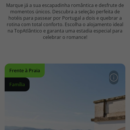
Marque já a sua escapadinha romântica e desfrute de
Agências
momentos únicos. Descubra a seleção perfeita de
hotéis para passear por Portugal a dois e quebrar a
rotina com total conforto. Escolha o alojamento ideal
Contactos
na TopAtlântico e garanta uma estadia especial para
celebrar o romance!
Apoio ao cliente em Portugal
218 925 471
Custo de uma chamada para a rede fixa nacional.
Apoio ao cliente no Estrangeiro
Frente à Praia
218 925 471
Custo de uma chamada para a rede fixa nacional.
Família
A sua agência de viagens Top Atlântico tem a preocupação de estar
sempre mais perto de si, para maior comodidade e total facilidade
na marcação das suas viagens, tem ainda ao seu dispor o nosso call
center a funcionar todos os dias úteis das 10:00 às 20:00 e Sábado
das 10:00 às 14:00.