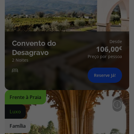
topatlantico@topatlantico.com
Desde
Convento do
106,00
Desagravo
Preço por pessoa
2 Noites
Reserve Já!
Frente à Praia
Luxo
Família