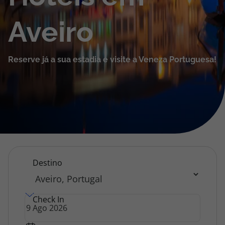
Cruzeiros
Aveiro
Promoções
Reserve já a sua estadia e visite a Veneza Portuguesa!
Especialistas
Cheque Viagem
Rede de Lojas
Blog TopViagens
Hotéis
Destino
Aveiro
Área de Cliente
Check In
|