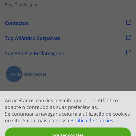
Blog TopViagens
Contactos
Top Atlântico Corporate
Sugestões e Reclamações
Ao aceitar os cookies permite que a Top Atlântico
adapte o conteúdo às suas preferências.
Se continuar a navegar aceitará a utilização de cookies
2026 © Todos os direitos reservados:
Top Atlântico, Viagens e Turismo
no site. Saiba mais na nossa
Política de Cookies
.
S.A. – RNAVT 1833
Aceitar cookies