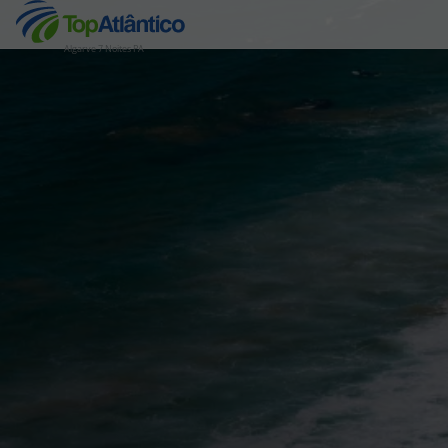
Algarve 7 Noites PA
Destinos
Voos
Hotéis
Voos + Hotel
Pacotes de Férias
Disneyland ® Paris
Escapadinhas