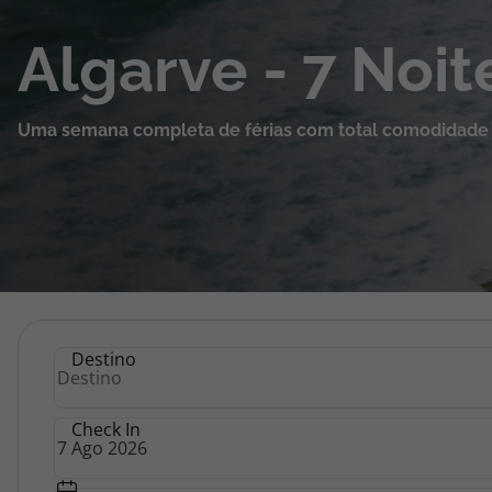
Cruzeiros
Algarve - 7 No
Promoções
Uma semana completa de férias com total comodidade e 
Especialistas
Cheque Viagem
Rede de Lojas
Blog TopViagens
Algarve
Destino
-
Check In
Área de Cliente
7