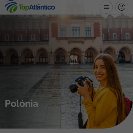
Destinos
Voos
Hotéis
Voos + Hotel
Pacotes de Férias
Polónia
Disneyland ® Paris
Escapadinhas