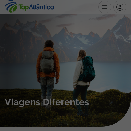
Destinos
Voos
Hotéis
Voos + Hotel
Pacotes de Férias
Viagens Diferentes
Disneyland ® Paris
Escapadinhas