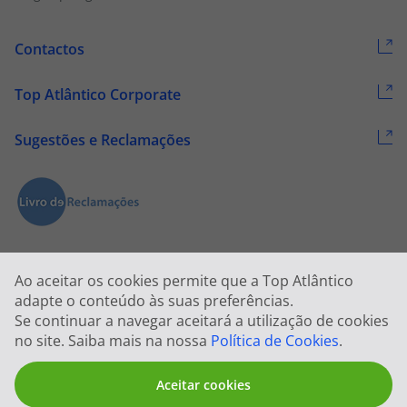
Contactos
Top Atlântico Corporate
Sugestões e Reclamações
Ao aceitar os cookies permite que a Top Atlântico
adapte o conteúdo às suas preferências.
Se continuar a navegar aceitará a utilização de cookies
2026 © Todos os direitos reservados:
Top Atlântico, Viagens e Turismo
no site. Saiba mais na nossa
Política de Cookies
.
S.A. – RNAVT 1833
Aceitar cookies