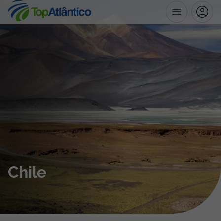
Destinos
Voos
Hotéis
Voos + Hotel
Pacotes de Férias
Chile
Disneyland ® Paris
Escapadinhas