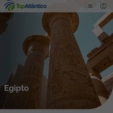
Destinos
Voos
Hotéis
Voos + Hotel
Pacotes de Férias
Egipto
Disneyland ® Paris
Escapadinhas