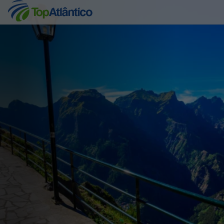
Destinos
Voos
Hotéis
Voos + Hotel
Pacotes de Férias
Disneyland ® Paris
Escapadinhas