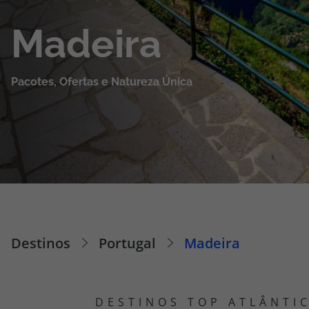
Cruzeiros
Madeira
Promoções
Pacotes, Ofertas e Natureza Única
Especialistas
Cheque Viagem
Rede de Lojas
Blog TopViagens
Destinos
Portugal
Madeira
Área de Cliente