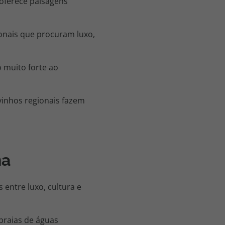
 oferece paisagens
ionais que procuram luxo,
o muito forte ao
 vinhos regionais fazem
ha
 entre luxo, cultura e
 praias de águas