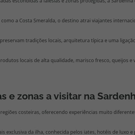
das escondidas a falésias e zonas protegidas, a Sardenha
como a Costa Smeralda, o destino atrai viajantes internac
 preservam tradições locais, arquitetura típica e uma ligaçã
rodutos locais de alta qualidade, marisco fresco, queijos e
s e zonas a visitar na Sarden
regiões costeiras, oferecendo experiências muito diferentes
s exclusiva da ilha, conhecida pelos iates, hotéis de luxo e