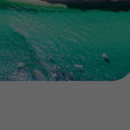
218 925 471
A sua agência de viagens Top Atlântico tem a preocupação de
estar sempre mais perto de si, para maior comodidade e total
facilidade na marcação das suas viagens, tem ainda ao seu
dispor o nosso call center a funcionar todos os dias úteis das
10:00 às 20:00 e Sábado das 10:00 às 14:00.