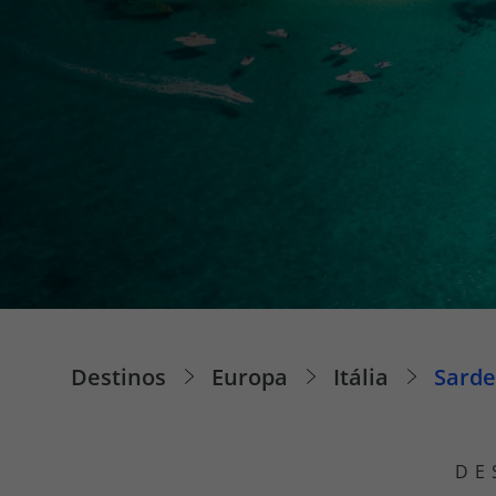
Pacotes de Férias
Cheque V
Disneyland ® Paris
Blog TopV
Destinos
Europa
Itália
Sard