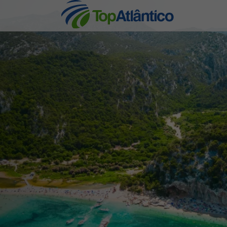
nhas
s
tas