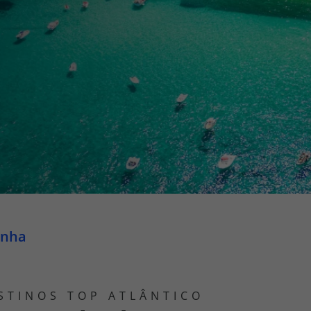
iagem
iagens
enha