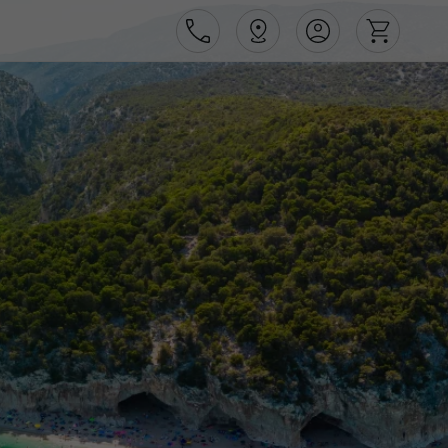
Área de Cliente
Agências
Contactos
Apoio ao cliente em Portugal
218 925 471
Apoio ao cliente no Estrangeiro