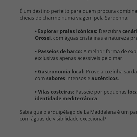
É um destino perfeito para quem procura combinar 
cheias de charme numa viagem pela Sardenha:
• Explorar praias icónicas:
Descubra
cenár
Orosei
, com águas cristalinas e natureza pr
• Passeios de barco:
A melhor forma de expl
exclusivas apenas acessíveis pelo mar.
• Gastronomia local:
Prove a cozinha sard
com
sabores
intensos e
autênticos
.
• Vilas costeiras:
Passeie por pequenas
loc
identidade mediterrânica
.
Sabia que o arquipélago de La Maddalena é um par
com águas de visibilidade excecional?