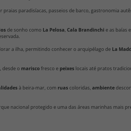
praias paradisíacas, passeios de barco, gastronomia autênt
ios
de sonho como
La Pelosa
,
Cala Brandinchi
e as baías 
eservada.
orar a ilha, permitindo conhecer o arquipélago de
La Madd
a, desde o
marisco
fresco e
peixes
locais até pratos tradicio
alidades
à beira-mar, com
ruas
coloridas,
ambiente
descont
que nacional protegido e uma das áreas marinhas mais pres