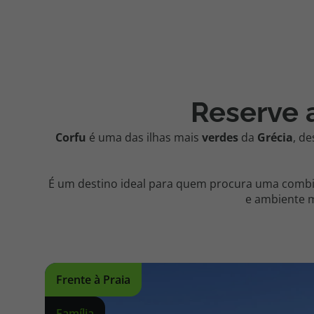
Reserve 
Corfu
é uma das ilhas mais
verdes
da
Grécia
, d
É um destino ideal para quem procura uma comb
e ambiente m
Frente à Praia
Família