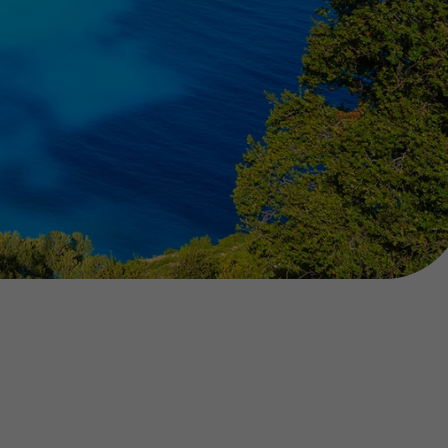
218 925 471
A sua agência de viagens Top Atlântico tem a preocupação de
estar sempre mais perto de si, para maior comodidade e total
facilidade na marcação das suas viagens, tem ainda ao seu
dispor o nosso call center a funcionar todos os dias úteis das
10:00 às 20:00 e Sábado das 10:00 às 14:00.