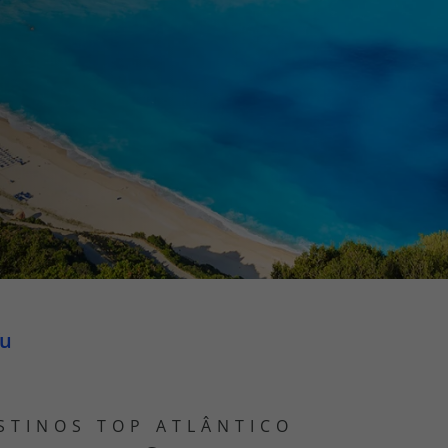
iagem
iagens
fu