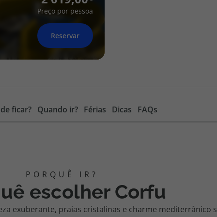
Preço por pessoa
Reservar
de ficar?
Quando ir?
Férias
Dicas
FAQs
uê escolher Corfu
eza exuberante, praias cristalinas e charme mediterrânic