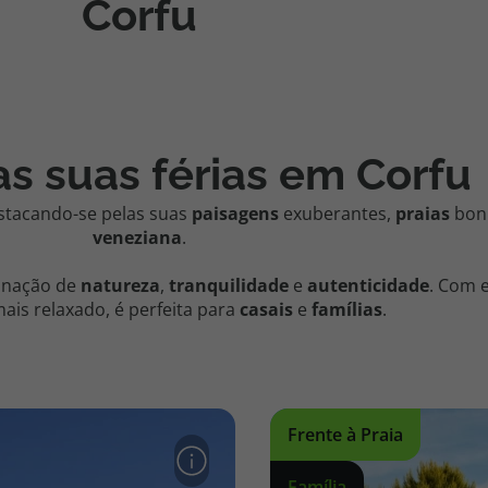
Corfu
as suas férias em Corfu
estacando-se pelas suas
paisagens
exuberantes,
praias
boni
veneziana
.
inação de
natureza
,
tranquilidade
e
autenticidade
.
Com e
ais relaxado, é perfeita para
casais
e
famílias
.
Frente à Praia
Família