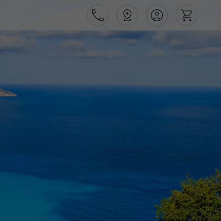
Área de Cliente
Agências
Contactos
Apoio ao cliente em Portugal
218 925 471
Apoio ao cliente no Estrangeiro