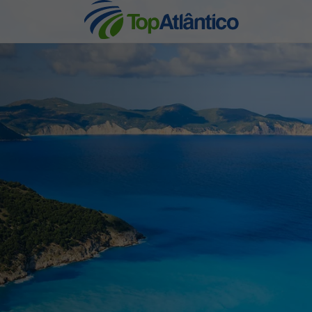
nhas
s
tas