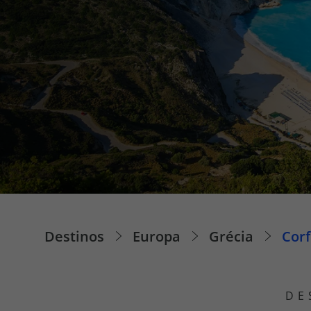
Pacotes de Férias
Cheque V
Disneyland ® Paris
Blog TopV
Destinos
Europa
Grécia
Cor