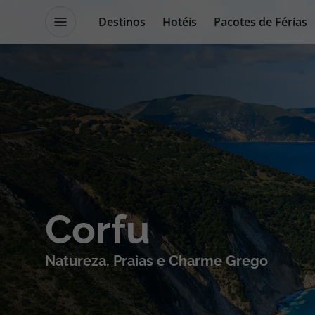
Destinos
Hotéis
Pacotes de Férias
Promoções
Blog TopViagens
Destinos
Escapadi
Voos
Cruzeiros
Corfu
Hotéis
Promoçõe
Natureza, Praias e Charme Grego
Voos + Hotel
Especialis