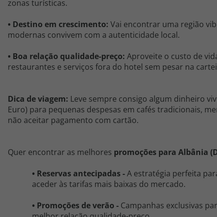
zonas turísticas.
•
Destino em crescimento
:
Vai encontrar uma região vib
modernas convivem com a autenticidade local.
•
Boa relação qualidade-preço
:
Aproveite o custo de vid
restaurantes e serviços fora do hotel sem pesar na cartei
Dica de viagem:
Leve sempre consigo algum dinheiro vi
Euro) para pequenas despesas em cafés tradicionais, m
não aceitar pagamento com cartão.
Quer encontrar as melhores
promoções
para
Albânia (
D
•
Reservas antecipadas -
A estratégia perfeita par
aceder às tarifas mais baixas do mercado.
•
Promoções de verão -
Campanhas exclusivas para
melhor relação qualidade-preço.