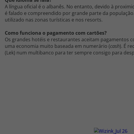
Que idioma se fala?
A língua oficial é o albanês. No entanto, devido à proximid
é falado e compreendido por grande parte da populaçã
utilizado nas zonas turísticas e nos resorts.
Como funciona o pagamento com cartões?
Os grandes hotéis e restaurantes aceitam pagamentos co
uma economia muito baseada em numerário (
cash
). É r
(Lek) num multibanco para ter sempre consigo para des