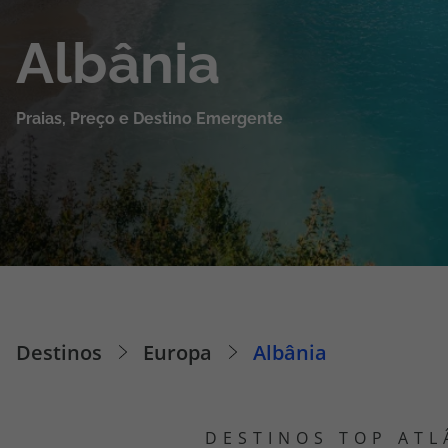
Cruzeiros
Albânia
Promoções
Praias, Preço e Destino Emergente
Especialistas
Cheque Viagem
Rede de Lojas
Blog TopViagens
Destinos
Europa
Albânia
Área de Cliente