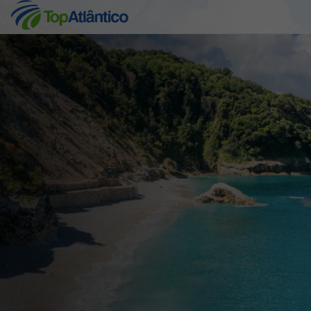
Destinos
Voos
Hotéis
Voos + Hotel
Pacotes de Férias
Disneyland ® Paris
Escapadinhas