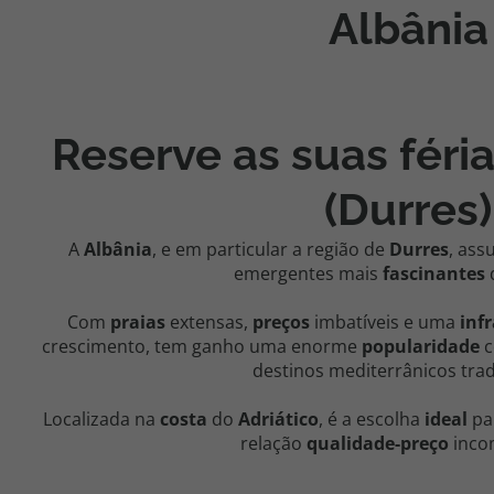
Albânia
Agências
Contactos
Reserve as suas féri
Apoio ao cliente em Portugal
218 925 471
(Durres)
Custo de uma chamada para a rede fixa nacional.
Apoio ao cliente no Estrangeiro
A
Albânia
, e em particular a região de
Durres
, as
emergentes mais
fascinantes
218 925 471
Custo de uma chamada para a rede fixa nacional.
Com
praias
extensas,
preços
imbatíveis e uma
inf
crescimento, tem ganho uma enorme
popularidade
c
A sua agência de viagens Top Atlântico tem a preocupação de estar
sempre mais perto de si, para maior comodidade e total facilidade
destinos mediterrânicos trad
na marcação das suas viagens, tem ainda ao seu dispor o nosso call
center a funcionar todos os dias úteis das 10:00 às 20:00 e Sábado
Localizada na
costa
do
Adriático
, é a escolha
ideal
pa
das 10:00 às 14:00.
relação
qualidade-preço
inco