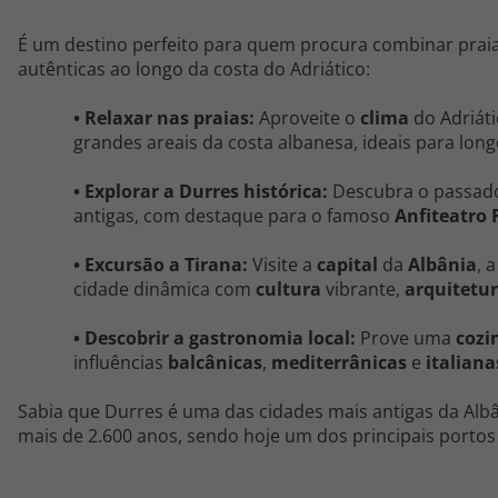
É um destino perfeito para quem procura combinar praia, 
autênticas ao longo da costa do Adriático:
• Relaxar nas praias:
Aproveite o
clima
do Adriát
grandes areais da costa albanesa, ideais para lon
• Explorar a Durres histórica:
Descubra o passad
antigas, com destaque para o famoso
Anfiteatro
• Excursão a Tirana:
Visite a
capital
da
Albânia
, 
cidade dinâmica com
cultura
vibrante,
arquitetu
• Descobrir a gastronomia local:
Prove uma
cozi
influências
balcânicas
,
mediterrânicas
e
italiana
Sabia que Durres é uma das cidades mais antigas da Albâ
mais de 2.600 anos, sendo hoje um dos principais portos