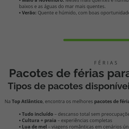
• Maio a Novembro:
Meses mais quentes e húmido
baixos e as águas do mar mais quentes.
• Verão:
Quente e húmido, com boas oportunidad
Pacotes de férias par
Tipos de pacotes disponíve
Na
Top Atlântico
, encontra os melhores
pacotes de fér
•
Tudo incluído
– descanso total sem preocupaçõ
•
Cultura + praia
– experiências completas
• Lua de mel
– viagens românticas em cenários ún