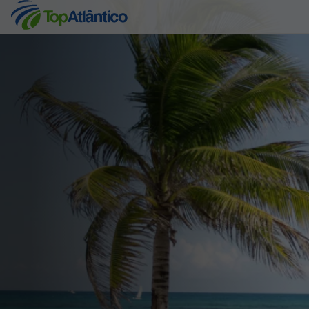
Destinos
Voos
Hotéis
Voos + Hotel
Pacotes de Férias
Disneyland ® Paris
Escapadinhas