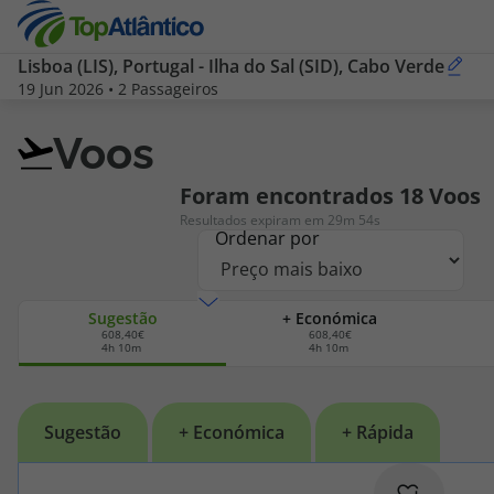
Pesquisar
Lisboa (LIS), Portugal
-
Ilha do Sal (SID), Cabo Verde
19 Jun 2026
•
2 Passageiros
por
Destinos
Voos
Voos
Voos
Foram encontrados
18
Voos
Resultados expiram em 29m 54s
Ordenar por
Hotéis
Voos + Hotel
Sugestão
+ Económica
608,40€
608,40€
4h 10m
4h 10m
Pacotes de Férias
Disneyland ® Paris
Escapadinhas