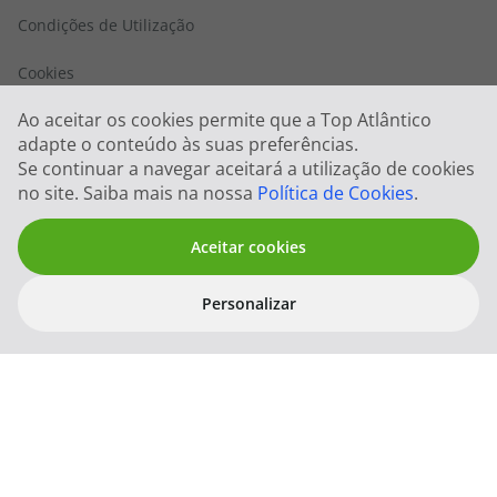
Condições de Utilização
Cookies
Ao aceitar os cookies permite que a Top Atlântico
FIN e Condições Gerais
adapte o conteúdo às suas preferências.
Se continuar a navegar aceitará a utilização de cookies
Politica Sistema de Gestão Integrado
no site. Saiba mais na nossa
Política de Cookies
.
Privacidade
Aceitar cookies
Quem somos
Abrir
Personalizar
Trabalhe connosco
filtros
Filtros
Limpar Filt
Blog TopViagens
Contactos
Top Atlântico Corporate