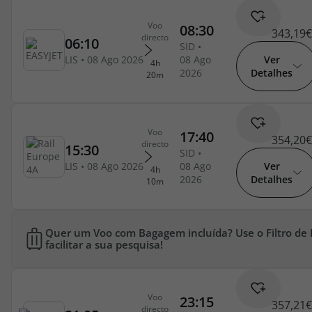
Agências
343,19€
Ver
Contactos
Detalhes
Apoio ao cliente em Portugal
218 925 471
Custo de uma chamada para a rede fixa nacional.
354,20€
Apoio ao cliente no Estrangeiro
Ver
218 925 471
Detalhes
Custo de uma chamada para a rede fixa nacional.
A sua agência de viagens Top Atlântico tem a preocupação de estar
Quer um Voo com Bagagem incluída? Use o Filtro de
sempre mais perto de si, para maior comodidade e total facilidade
facilitar a sua pesquisa!
na marcação das suas viagens, tem ainda ao seu dispor o nosso call
center a funcionar todos os dias úteis das 10:00 às 20:00 e Sábado
das 10:00 às 14:00.
357,21€