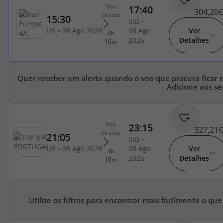
304,20€
Cruzeiros
Ver
Detalhes
Promoções
Especialistas
Quer receber um alerta quando o voo que procura ficar 
Adicione aos se
Cheque Viagem
Rede de Lojas
327,21€
Blog TopViagens
Ver
Detalhes
Área de Cliente
Utilize os filtros para encontrar mais facilmente o que