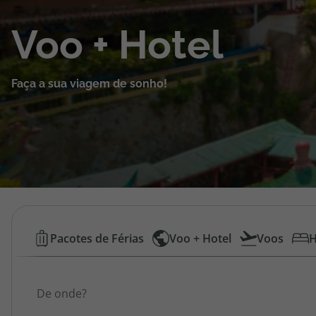
Cruzeiros
Voo + Hotel
Promoções
Faça a sua viagem de sonho!
Especialistas
Cheque Viagem
Rede de Lojas
Blog TopViagens
Voos
Pacotes de Férias
Voo + Hotel
Voos
H
Low
Área de Cliente
Origem
Cost