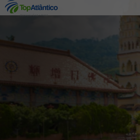
Voos Low Cost + Hotel
Destinos
Voos
Hotéis
Voos + Hotel
Pacotes de Férias
Disneyland ® Paris
Escapadinhas