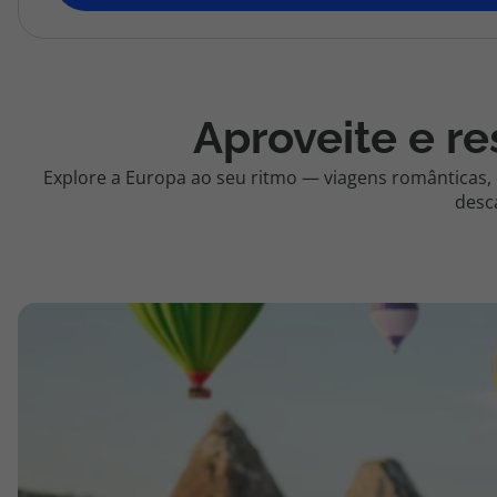
topatlantico@topatlantico.com
Aproveite e re
Explore a Europa ao seu ritmo — viagens românticas,
desc