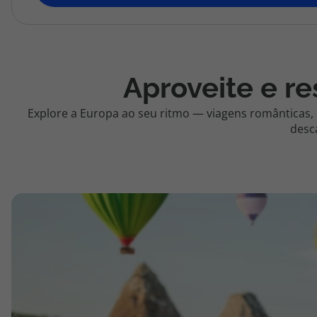
topatlantico@topatlantico.com
Aproveite e re
Explore a Europa ao seu ritmo — viagens românticas,
desc