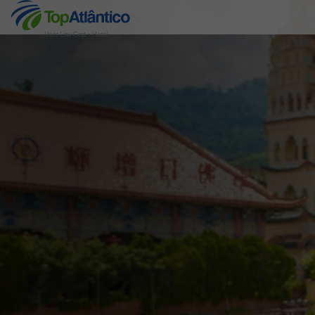
Voos Low Cost + Hotel
Destinos
Voos
Hotéis
Voos + Hotel
Pacotes de Férias
Disneyland ® Paris
Escapadinhas