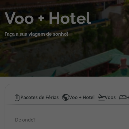
Cruzeiros
Voo + Hotel
Promoções
Faça a sua viagem de sonho!
Especialistas
Cheque Viagem
Rede de Lojas
Blog TopViagens
Voos
Pacotes de Férias
Voo + Hotel
Voos
H
Low
Área de Cliente
Origem
Cost