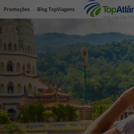
Promoções
Blog TopViagens
Voos Low Cost + H
nhas
s
tas