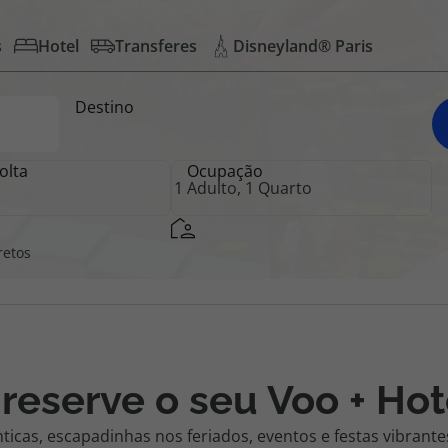
s
Hotel
Transferes
Disneyland® Paris
iagem
Destino
iagens
olta
Ocupação
retos
 reserve o seu Voo + Hot
ticas, escapadinhas nos feriados, eventos e festas vibran