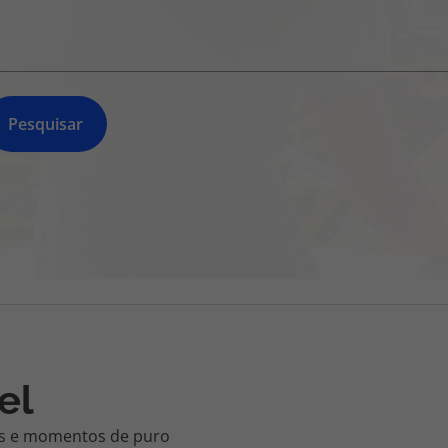
218 925 471
A sua agência de viagens Top Atlântico tem a preocupação de
estar sempre mais perto de si, para maior comodidade e total
facilidade na marcação das suas viagens, tem ainda ao seu
dispor o nosso call center a funcionar todos os dias úteis das
Pesquisar
10:00 às 20:00 e Sábado das 10:00 às 14:00.
el
tes e momentos de puro