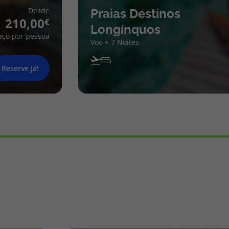
Desde
Praias Destinos
210,00
Longínquos
eço por pessoa
Voo + 7 Noites
Reserve Já!