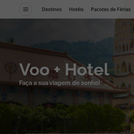
Destinos
Hotéis
Pacotes de Férias
Destinos
Escapadi
Voo + Hotel
Voos
Cruzeiros
Faça a sua viagem de sonho!
Hotéis
Promoçõe
Voos + Hotel
Especialis