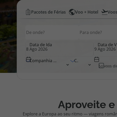
Voos
Pacotes de Férias
Voo + Hotel
Voo
Pacotes de Férias
Cheque V
Low
Origem
Destino
Origem
Cost
Disneyland ® Paris
Blog TopV
+
Data de Ida
Data de V
Hotel
Companhia Aérea
Classe
Só voos di
|
Top
Atlântico
Aproveite e
Explore a Europa ao seu ritmo — viagens român