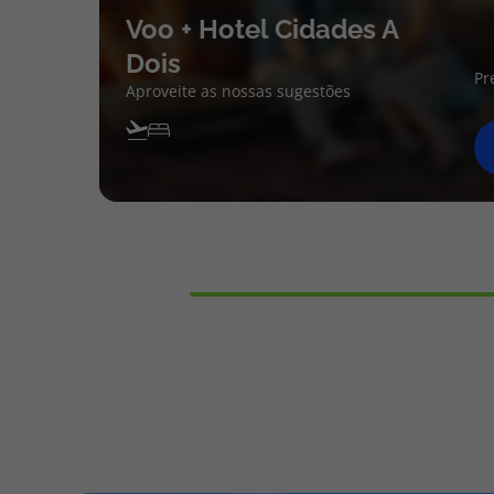
Voo + Hotel Cidades A
Dois
Pr
Aproveite as nossas sugestões