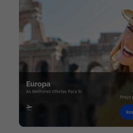
Europa
As Melhores Ofertas Para Si
Preço 
Res