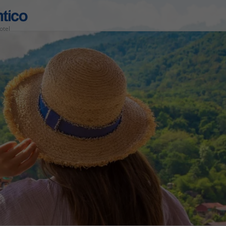
otel
Área de Cliente
Agências
Contactos
Apoio ao cliente em Portugal
218 925 471
Apoio ao cliente no Estrangeiro