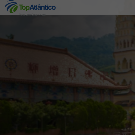
Voos Low Cost + Hotel
Destinos
Voos
Hotéis
Voos + Hotel
Pacotes de Férias
Disneyland ® Paris
Escapadinhas