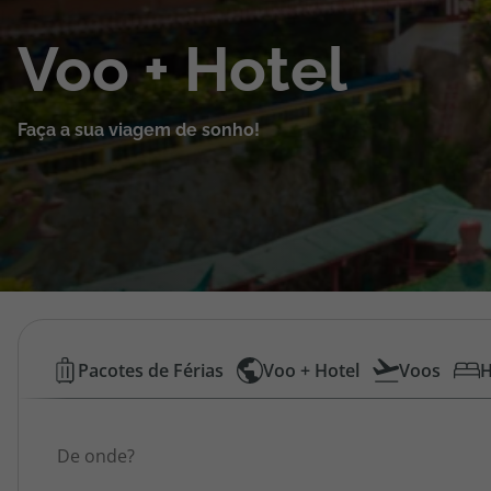
Cruzeiros
Voo + Hotel
Promoções
Faça a sua viagem de sonho!
Especialistas
Cheque Viagem
Rede de Lojas
Blog TopViagens
Voos
Pacotes de Férias
Voo + Hotel
Voos
H
Low
Área de Cliente
Origem
Cost