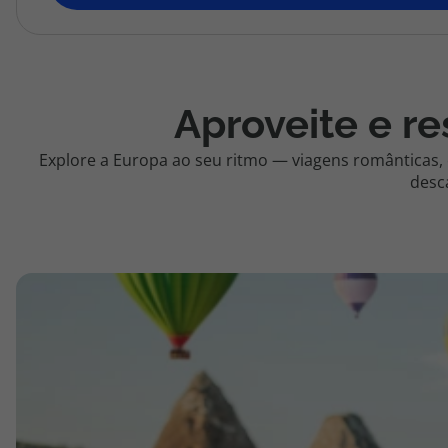
topatlantico@topatlantico.com
Aproveite e re
Explore a Europa ao seu ritmo — viagens românticas,
desc