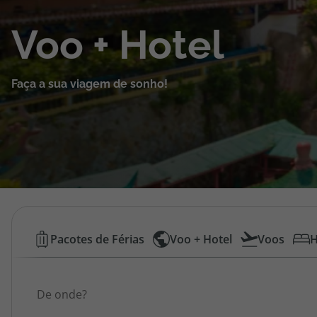
Cruzeiros
Voo + Hotel
Promoções
Faça a sua viagem de sonho!
Especialistas
Cheque Viagem
Rede de Lojas
Blog TopViagens
Voos
Pacotes de Férias
Voo + Hotel
Voos
H
Low
Área de Cliente
Origem
Cost