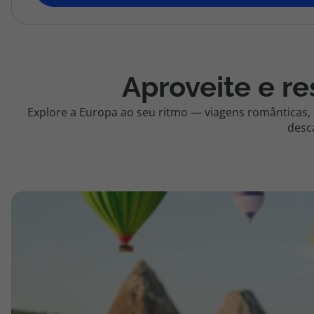
topatlantico@topatlantico.com
Aproveite e re
Explore a Europa ao seu ritmo — viagens românticas,
desc