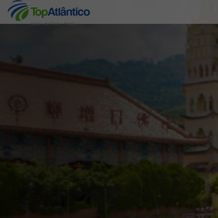
Voos Low Cost + Hotel
Destinos
Voos
Hotéis
Voos + Hotel
Pacotes de Férias
Disneyland ® Paris
Escapadinhas