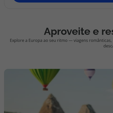
topatlantico@topatlantico.com
Aproveite e re
Explore a Europa ao seu ritmo — viagens românticas,
desc