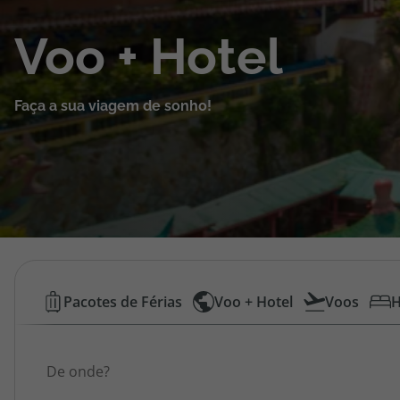
Cruzeiros
Voo + Hotel
Promoções
Faça a sua viagem de sonho!
Especialistas
Cheque Viagem
Rede de Lojas
Blog TopViagens
Voos
Pacotes de Férias
Voo + Hotel
Voos
H
Low
Área de Cliente
Origem
Cost