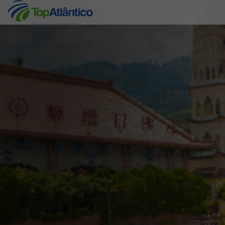
Voos Low Cost + Hotel
Destinos
Voos
Hotéis
Voos + Hotel
Pacotes de Férias
Disneyland ® Paris
Escapadinhas