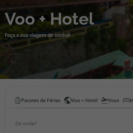
Cruzeiros
Voo + Hotel
Promoções
Faça a sua viagem de sonho!
Especialistas
Cheque Viagem
Rede de Lojas
Blog TopViagens
Voos
Pacotes de Férias
Voo + Hotel
Voos
H
Low
Área de Cliente
Origem
Cost