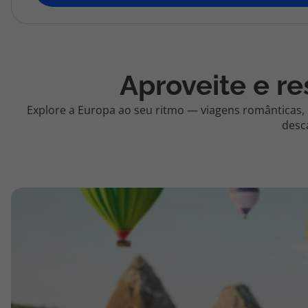
topatlantico@topatlantico.com
Aproveite e re
Explore a Europa ao seu ritmo — viagens românticas,
desc