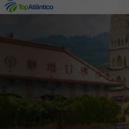
Voos Low Cost + Hotel
Destinos
Voos
Hotéis
Voos + Hotel
Pacotes de Férias
Disneyland ® Paris
Escapadinhas