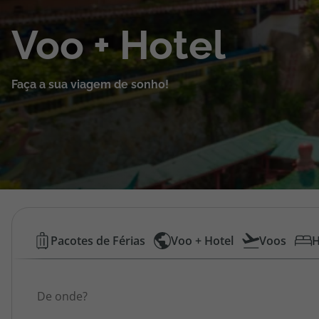
Cruzeiros
Voo + Hotel
Promoções
Faça a sua viagem de sonho!
Especialistas
Cheque Viagem
Rede de Lojas
Blog TopViagens
Voos
Pacotes de Férias
Voo + Hotel
Voos
H
Low
Área de Cliente
Origem
Cost