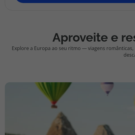
topatlantico@topatlantico.com
Aproveite e re
Explore a Europa ao seu ritmo — viagens românticas,
desc