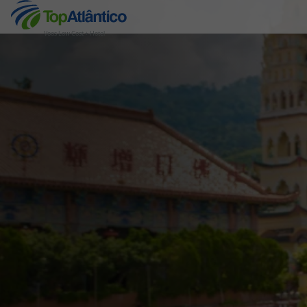
Voos Low Cost + Hotel
Destinos
Voos
Hotéis
Voos + Hotel
Pacotes de Férias
Disneyland ® Paris
Escapadinhas