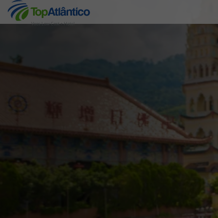
Voos Low Cost + Hotel
Destinos
Voos
Hotéis
Voos + Hotel
Pacotes de Férias
Disneyland ® Paris
Escapadinhas