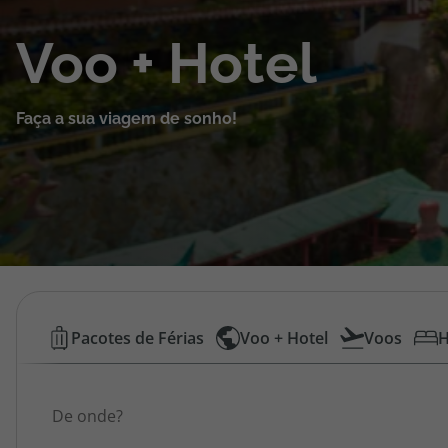
Cruzeiros
Voo + Hotel
Promoções
Faça a sua viagem de sonho!
Especialistas
Cheque Viagem
Rede de Lojas
Blog TopViagens
Voos
Pacotes de Férias
Voo + Hotel
Voos
H
Low
Área de Cliente
Origem
Cost