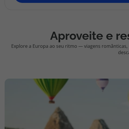
topatlantico@topatlantico.com
Aproveite e re
Explore a Europa ao seu ritmo — viagens românticas,
desc