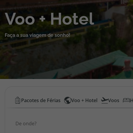
Cruzeiros
Voo + Hotel
Promoções
Faça a sua viagem de sonho!
Especialistas
Cheque Viagem
Rede de Lojas
Blog TopViagens
Voos
Pacotes de Férias
Voo + Hotel
Voos
H
Low
Área de Cliente
Origem
Cost