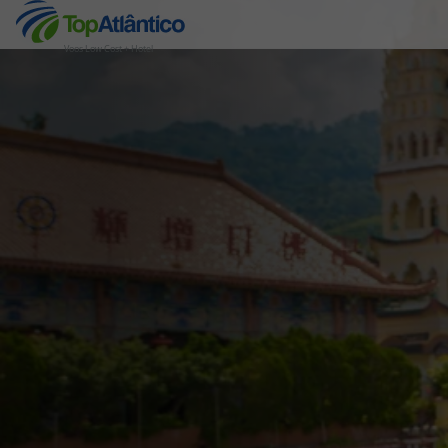
Voos Low Cost + Hotel
Destinos
Voos
Hotéis
Voos + Hotel
Pacotes de Férias
Disneyland ® Paris
Escapadinhas