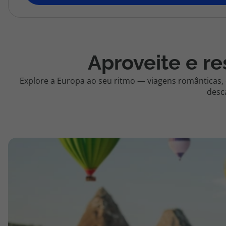
topatlantico@topatlantico.com
Aproveite e re
Explore a Europa ao seu ritmo — viagens românticas,
desc