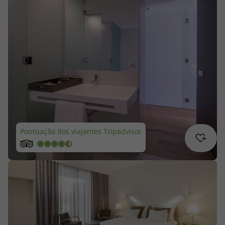
Cruzeiros
Promoções
Especialistas
Cheque Viagem
Rede de Lojas
Pontuação dos viajantes Tripadvisor
Blog TopViagens
Área de Cliente