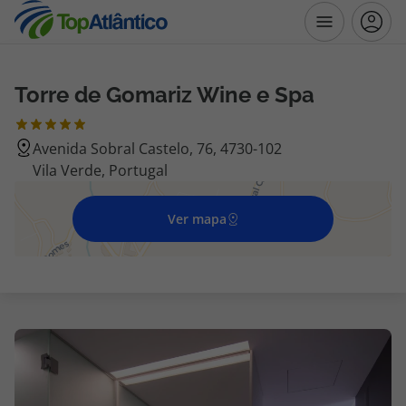
Torre de Gomariz Wine e Spa
Destinos
Avenida Sobral Castelo, 76, 4730-102
Voos
Vila Verde, Portugal
Hotéis
Ver mapa
Voos + Hotel
Pacotes de Férias
Disneyland ® Paris
Escapadinhas