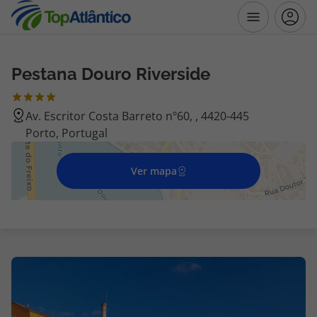
Pestana Douro Riverside
Destinos
Av. Escritor Costa Barreto nº60, , 4420-445
Voos
Porto, Portugal
Hotéis
Ver mapa
Voos + Hotel
Pacotes de Férias
Disneyland ® Paris
Escapadinhas