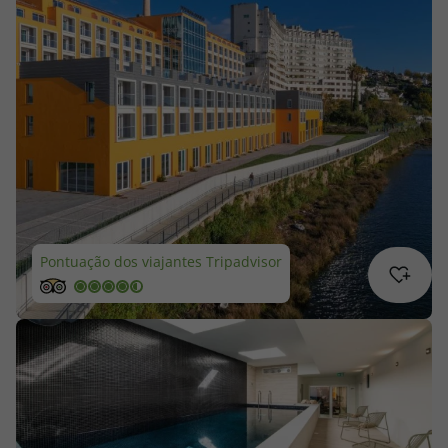
Cruzeiros
Promoções
Especialistas
Cheque Viagem
Rede de Lojas
Pontuação dos viajantes Tripadvisor
Blog TopViagens
Área de Cliente