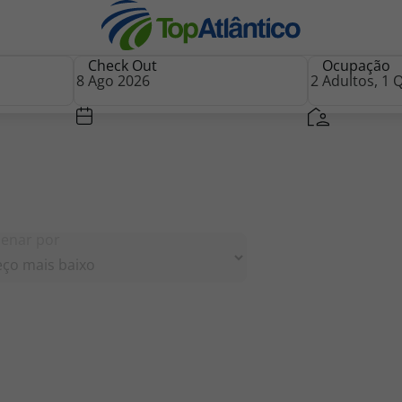
Check Out
Ocupação
nhas
enar por
s
tas