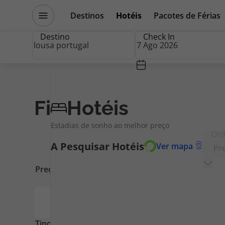
Destinos
Hotéis
Pacotes de Férias
Promoções
Blog TopViagens
Destino
Check In
Destinos
Escapadi
Filtros
Hotéis
Limpar
Filtros
Estadias de sonho ao melhor preço
Voos
Cruzeiros
Ord
A Pesquisar
Hotéis
Ver mapa
Hotéis
Promoçõe
Voos + Hotel
Especialis