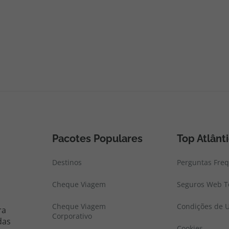
Pacotes Populares
Top Atlânt
Destinos
Perguntas Fre
Cheque Viagem
Seguros Web To
Cheque Viagem
Condições de U
ra
Corporativo
das
Cookies