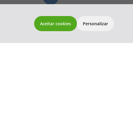
topatlantico@topatlantico.com
s Gerais
Aceitar cookies
Personalizar
a de Gestão
osco
ns
 1833