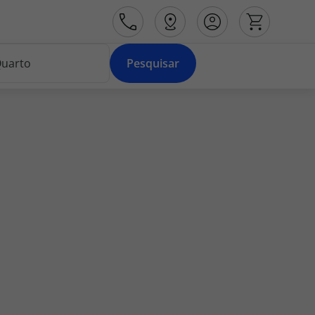
Pesquisar
Área de Cliente
Agências
Contactos
Apoio ao cliente em Portugal
218 925 471
Apoio ao cliente no Estrangeiro